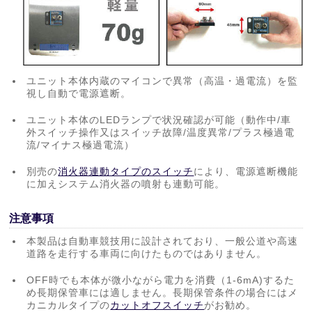
ユニット本体内蔵のマイコンで異常（高温・過電流）を監
視し自動で電源遮断。
ユニット本体のLEDランプで状況確認が可能（動作中/車
外スイッチ操作又はスイッチ故障/温度異常/プラス極過電
流/マイナス極過電流）
別売の
消火器連動タイプのスイッチ
により、電源遮断機能
に加えシステム消火器の噴射も連動可能。
注意事項
本製品は自動車競技用に設計されており、一般公道や高速
道路を走行する車両に向けたものではありません。
OFF時でも本体が微小ながら電力を消費（1-6mA)するた
め長期保管車には適しません。長期保管条件の場合にはメ
カニカルタイプの
カットオフスイッチ
がお勧め。