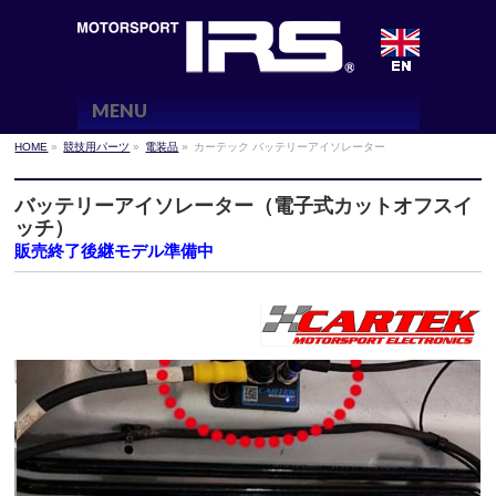
MENU
HOME
»
競技用パーツ
»
電装品
»
カーテック バッテリーアイソレーター
バッテリーアイソレーター（電子式カットオフスイ
ッチ）
販売終了後継モデル準備中