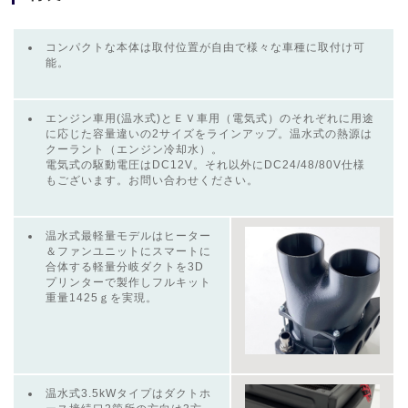
コンパクトな本体は取付位置が自由で様々な車種に取付け可
能。
エンジン車用(温水式)とＥＶ車用（電気式）のそれぞれに用途
に応じた容量違いの2サイズをラインアップ。温水式の熱源は
クーラント（エンジン冷却水）。
電気式の駆動電圧はDC12V。それ以外にDC24/48/80V仕様
もございます。お問い合わせください。
温水式最軽量モデルはヒーター
＆ファンユニットにスマートに
合体する軽量分岐ダクトを3D
プリンターで製作しフルキット
重量1425ｇを実現。
温水式3.5kWタイプはダクトホ