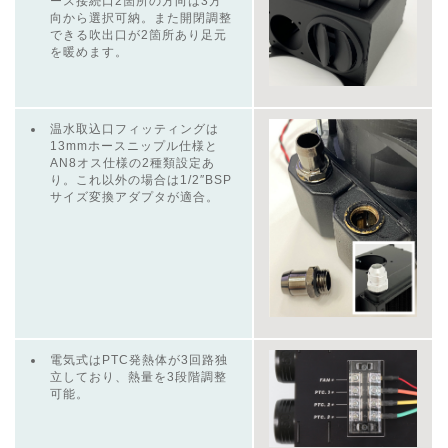
ース接続口2箇所の方向は3方
向から選択可納。また開閉調整
できる吹出口が2箇所あり足元
を暖めます。
温水取込口フィッティングは
13mmホースニップル仕様と
AN8オス仕様の2種類設定あ
り。これ以外の場合は1/2″BSP
サイズ変換アダプタが適合。
電気式はPTC発熱体が3回路独
立しており、熱量を3段階調整
可能。