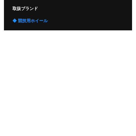
取扱ブランド
◆ 競技用ホイール
◆ 自動車競技用消火器
クリアランスセール
【 営業時間 】 9:00 ～17:30
【 定 休 日 】 土日及び祝祭日
TEL :
03-3696-7790
FAX : 03-3696-7666
Email :
info@irs.co.jp