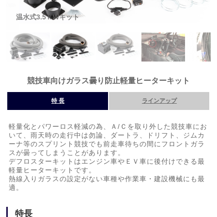
温水式3.5ｋWキット
競技車向けガラス曇り防止軽量ヒーターキット
特 長
ラインアップ
軽量化とパワーロス軽減の為、Ａ/Ｃを取り外した競技車にお
いて、雨天時の走行中は勿論、ダートラ、ドリフト、ジムカ
ーナ等のスプリント競技でも前走車待ちの間にフロントガラ
スが曇ってしまうことがあります。
デフロスターキットはエンジン車やＥＶ車に後付けできる最
軽量ヒーターキットです。
熱線入りガラスの設定がない車種や作業車・建設機械にも最
適。
特長