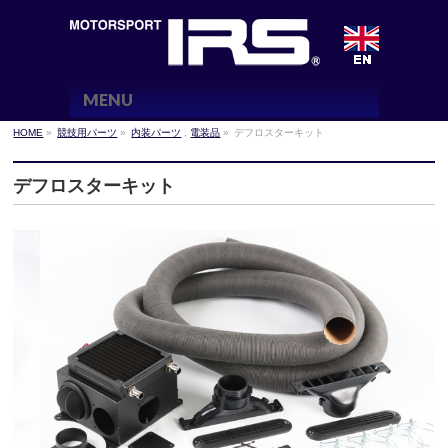
MENU
HOME
»
競技用パーツ
»
内装パーツ
,
電装品
»
デフロスターキット
デフロスターキット