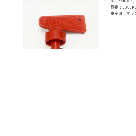
￥2,750
(税込)
品番：
L300K
生産国：
マル
セーフティステッカー反射タイプ
販売終了後継品開発中
￥2,20
品番：
L
サイズ