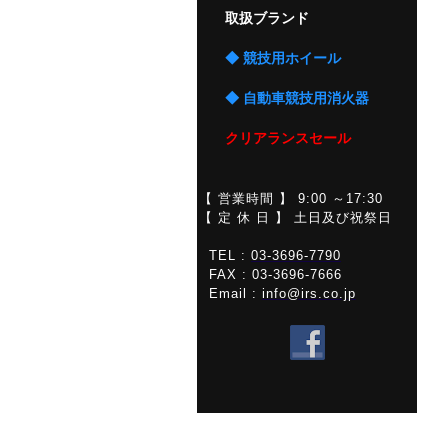
取扱ブランド
◆ 競技用ホイール
◆ 自動車競技用消火器
クリアランスセール
【 営業時間 】 9:00 ～17:30
【 定 休 日 】 土日及び祝祭日
TEL :
03-3696-7790
FAX : 03-3696-7666
Email :
info@irs.co.jp