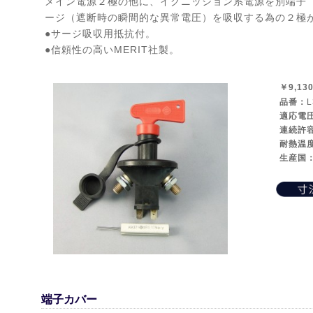
メイン電源２極の他に、イグニッション系電源を別端子
ージ（遮断時の瞬間的な異常電圧）を吸収する為の２極
●サージ吸収用抵抗付。
●信頼性の高いMERIT社製。
￥9,13
品番：
L
適応電
連続許
耐熱温
生産国
端子カバー