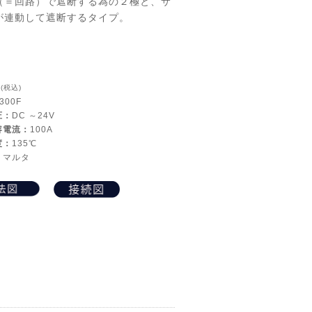
（＝回路）で遮断する為の２極と、サ
が連動して遮断するタイプ。
0
(税込)
300F
圧：
DC ～24V
容電流：
100A
度：
135℃
：
マルタ