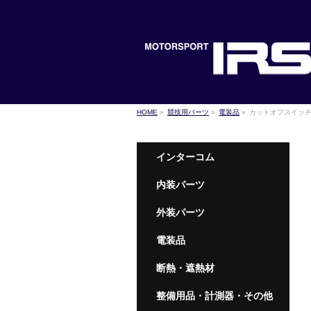
HOME
»
競技用パーツ
»
電装品
»
カットオフスイッ
インターコム
内装パーツ
外装パーツ
電装品
断熱・遮熱材
整備用品・計測器・その他