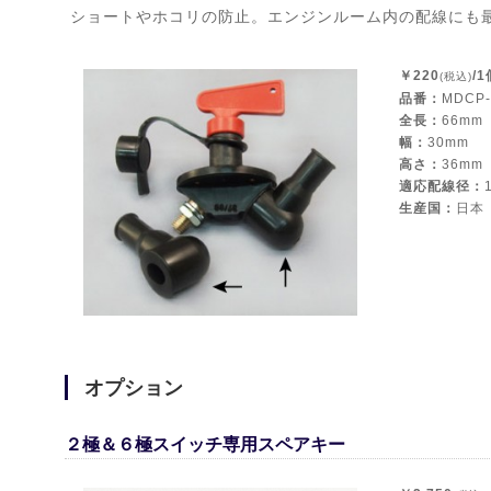
ショートやホコリの防止。エンジンルーム内の配線にも
￥220
/1
(税込)
品番：
MDCP-
全長：
66mm
幅：
30mm
高さ：
36mm
適応配線径：
生産国：
日本
オプション
２極＆６極スイッチ専用スペアキー