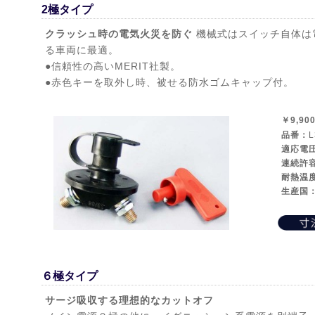
2極タイプ
クラッシュ時の電気火災を防ぐ
機械式はスイッチ自体は
る車両に最適。
●信頼性の高いMERIT社製。
●赤色キーを取外し時、被せる防水ゴムキャップ付。
￥9,90
品番：
L
適応電
連続許
耐熱温
生産国
６極タイプ
サージ吸収する理想的なカットオフ