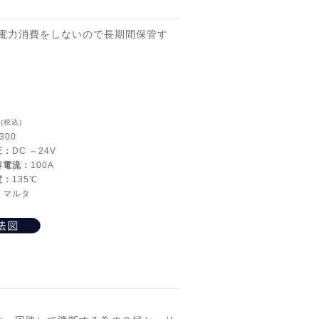
電力消費をしないので長期間保管す
0
(税込)
300
圧：
DC ～24V
容電流：
100A
度：
135℃
：
マルタ