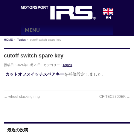
MENU
HOME
»
Topics
»
cutoff switch spare key
cutoff switch spare key
投稿日 : 2024年10月29日 | カテゴリー :
Topics
カットオフスイッチスペアキー
を補修設定しました。
←
wheel stacking ring
CF-TEC2700EK
→
最近の投稿