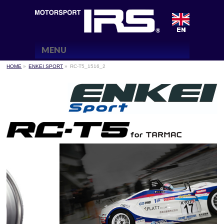
MENU
HOME
»
ENKEI SPORT
»
RC-T5_1516_2