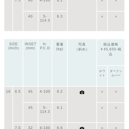
7.5
40
4-100
6.1
○
○
40
5-
6.3
○
○
114.3
SIZE
INSET
H-
重量
写真
税込価格
(Inch)
(mm)
P.C.D
(kg)
（斜め）
￥45,650-税
込
ホワ
ダークシ
イト
ルバー
16
6.5
45
4-100
6.2
○
○
45
5-
6.1
○
○
114.3
7.0
32
4-100
6.6
○
○