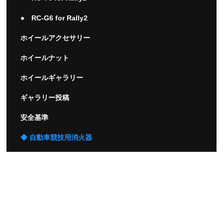
● RC-G6 for Rally2
ホイールアクセサリー
ホイールナット
ホイールギャラリー
ギャラリー投稿
安全基準
◆ 自動車競技用消火器
◆ 自動車競技用パーツ
クリアランスセール
【 営業時間 】 9:00 ～17:30
【 定 休 日 】 土日及び祝祭日