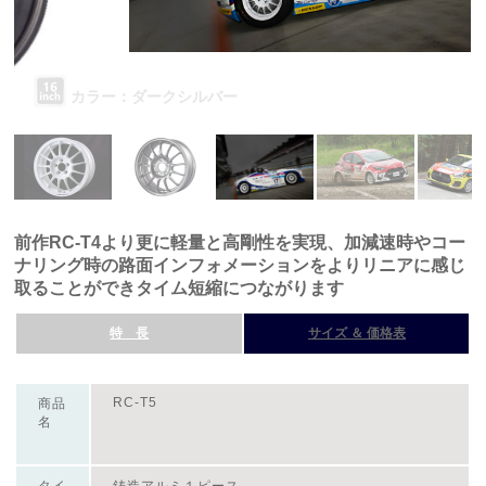
前作RC-T4より更に軽量と高剛性を実現、加減速時やコー
ナリング時の路面インフォメーションをよりリニアに感じ
取ることができタイム短縮につながります
特 長
サイズ ＆ 価格表
RC-T5
商品
名
タイ
鋳造アルミ１ピース