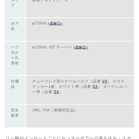
プ
φ75mm
ボア
<図解①>
径
ハブ
φ15mm, 60°テ―パー
<図解②>
ボル
ト孔
形状
付属
チューブレス用スチールバルブ（品番:
V4
） ロゴス
品
テッカー1枚 ホワイト用（品番:
S3
） ダークシルバ
ー用（品番:
S4
）
安全
JWL, VIA（車検対応品）
基準
リム幅やインセットごとにセンターボアへの落ち込み・スポ